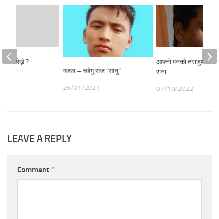
कसरी लेख्ने ?
आफ्नाे मनकाे तराजुमा -मिन
गजल – चबेगु राज “सानु”
राना
21
26/01/2021
07/10/2022
LEAVE A REPLY
Comment
*