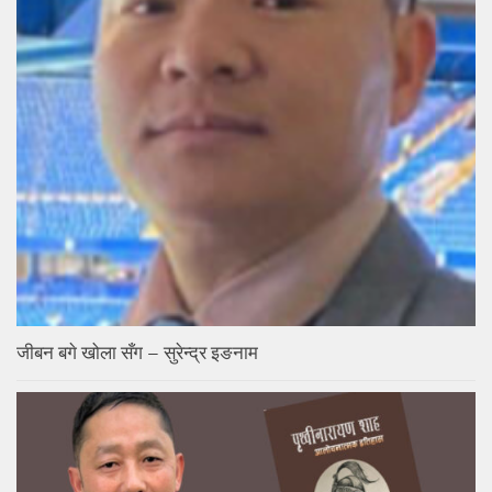
जीबन बगे खोला सँग – सुरेन्द्र इङनाम