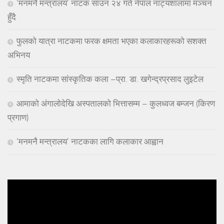
‘मनमनै मन्त्रालय’ नाटक साउन २४ गते नेपाल नाट्यशालामा मञ्चन
हुँदै
फुलको यात्रा नाटकमा फरक क्षमता भएका कलाकारहरूको सशक्त
अभिनय
स्मृति नाटकमा सांस्कृतिक कला –प्रा. डा. खगेन्द्रप्रसाद लुइटेल
आमाको अंगालोदेखि अस्पतालको भित्तासम्म – कुलध्वज बम्जन (किरण
प्रगाण)
‘मनमनै मन्त्रालय’ नाटकका लागि कलाकार आह्वान
Video
Player