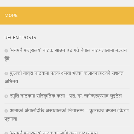
MORE
RECENT POSTS
‘मनमनै मन्त्रालय’ नाटक साउन २४ गते नेपाल नाट्यशालामा मञ्चन
हुँदै
फुलको यात्रा नाटकमा फरक क्षमता भएका कलाकारहरूको सशक्त
अभिनय
स्मृति नाटकमा सांस्कृतिक कला –प्रा. डा. खगेन्द्रप्रसाद लुइटेल
आमाको अंगालोदेखि अस्पतालको भित्तासम्म – कुलध्वज बम्जन (किरण
प्रगाण)
‘मनमनै मन्त्रालय’ नाटकका लागि कलाकार आह्वान