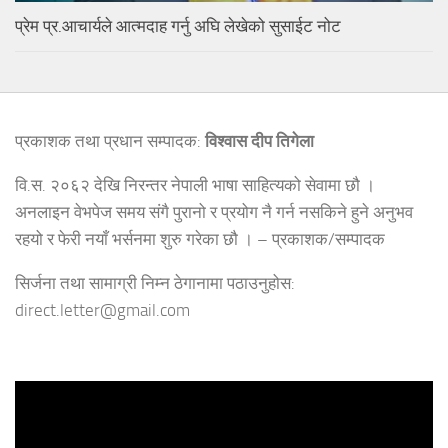
प्रेम प्र.आचार्यले आत्मदाह गर्नु अघि लेखेको सुसाईट नोट
प्रकाशक तथा प्रधान सम्पादक:
विश्वास दीप तिगेला
वि.स. २०६२ देखि निरन्तर नेपाली भाषा साहित्यको सेवामा छौ ।
अनलाइन वेभपेज समय संगै पुरानो र प्रयोग नै गर्न नसकिने हुने अनुभव
रहयो र फेरी नयाँ भर्सनमा शुरु गरेका छौ । – प्रकाशक/सम्पादक
सिर्जना तथा सामाग्री निम्न ठेगानामा पठाउनुहोस:
direct.letter@gmail.com
Video
Player