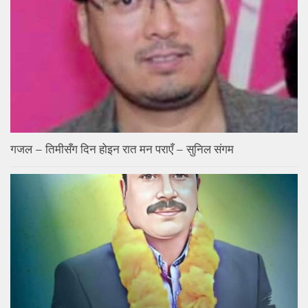
गजल – तिमीसँग दिन होइन रात मन पराएँ – सुनिल संगम