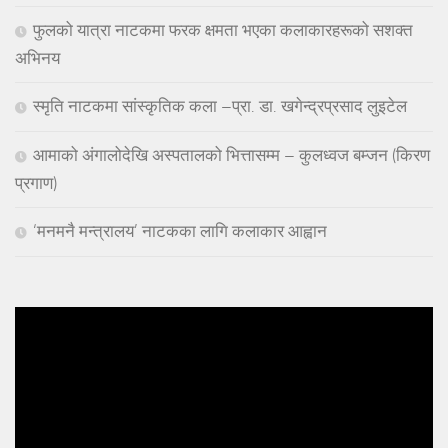
फुलको यात्रा नाटकमा फरक क्षमता भएका कलाकारहरूको सशक्त
अभिनय
स्मृति नाटकमा सांस्कृतिक कला –प्रा. डा. खगेन्द्रप्रसाद लुइटेल
आमाको अंगालोदेखि अस्पतालको भित्तासम्म – कुलध्वज बम्जन (किरण
प्रगाण)
‘मनमनै मन्त्रालय’ नाटकका लागि कलाकार आह्वान
Video
Player