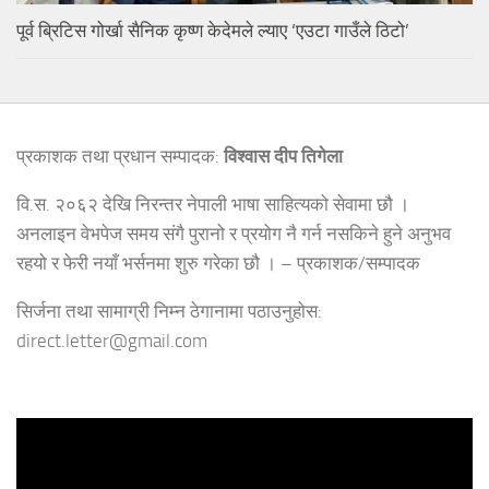
पूर्व ब्रिटिस गोर्खा सैनिक कृष्ण केदेमले ल्याए ‘एउटा गाउँले ठिटो’
प्रकाशक तथा प्रधान सम्पादक:
विश्वास दीप तिगेला
वि.स. २०६२ देखि निरन्तर नेपाली भाषा साहित्यको सेवामा छौ ।
अनलाइन वेभपेज समय संगै पुरानो र प्रयोग नै गर्न नसकिने हुने अनुभव
रहयो र फेरी नयाँ भर्सनमा शुरु गरेका छौ । – प्रकाशक/सम्पादक
सिर्जना तथा सामाग्री निम्न ठेगानामा पठाउनुहोस:
direct.letter@gmail.com
Video
Player