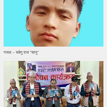
गजल – चबेगु राज “सानु”