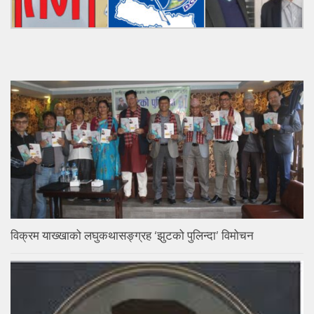
विक्रम याख्खाको लघुकथासङ्ग्रह ‘झुटको पुलिन्दा’ विमोचन