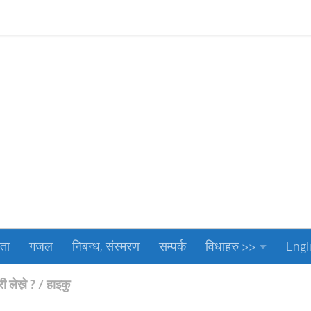
गजल
निबन्ध, संस्मरण
सम्पर्क
विधाहरु >>
Englis
ता
गजल
निबन्ध, संस्मरण
सम्पर्क
विधाहरु >>
Engl
 लेख्ने ?
/
हाइकु