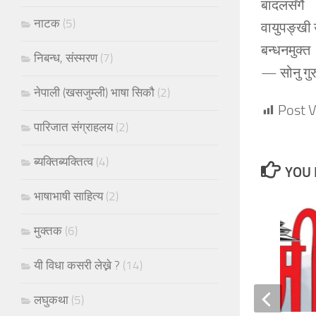
बादलसँगै
नाटक
(5)
वायुपङ्खी
बन्धनमुक्त
निबन्ध, संस्मरण
(7)
— सोनु गुर
नेपाली (खसजुम्ली) भाषा सिकौ
(2)
Post V
पारिजात संग्राहलय
(2)
ब्यक्तिब्यक्तित्व
(4)
YOU 
भाषाभाषी साहित्य
(2)
मुक्तक
(6)
यी विधा कसरी लेख्ने ?
(14)
लघुकथा
(5)