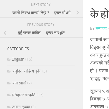
NEXT STORY
के ह
राम्रो निबन्ध कसरी लेख्ने ? – इन्द्र चौधरी
PREVIOUS STORY
BY
सम्पादक
दुई फरक कविता – इन्द्र नारथुङे
जापानी साह
दिइसक्नुपर
CATEGORIES
अक्षर हुन्
English
(16)
अक्षरको गर
हो । यसमा व
अनुदित साहित्य कृति
(3)
‘हाइकु’ गह
अन्तरवार्ता
(7)
सुरुका ५ अ
ईतिहास/संस्कृति
(17)
बिचका ७ अक
अन्त्यका ५
उखान टुक्का
(2)