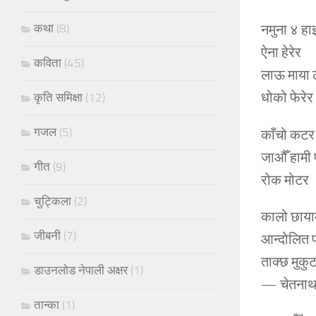
कथा
(8)
नमुना ४ हा
ऐना हेरेर
कविता
(45)
लाऊ माया 
धोको फेरेर
कृति समिक्षा
(12)
गजल
(5)
काँचो कटर
जाऔँ हामी
गीत
(9)
रोक मोटर ।
चुट्किला
(2)
कालो छाया
जीबनी
(7)
आन्दोलित प
ताक्छ मुकु
डाउनलोड नेपाली अक्षर
(1)
— चेतनाथ 
तान्का
(1)