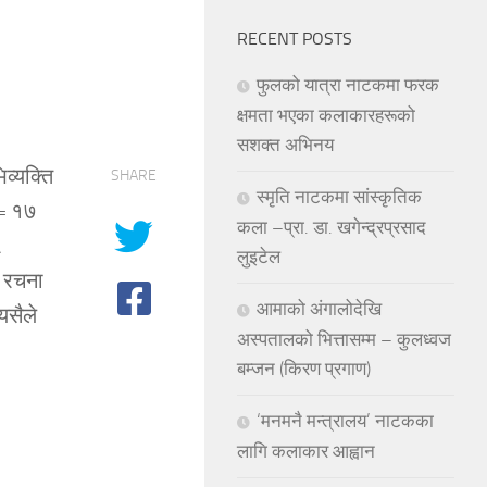
RECENT POSTS
फुलको यात्रा नाटकमा फरक
क्षमता भएका कलाकारहरूको
सशक्त अभिनय
व्यक्ति
SHARE
स्मृति नाटकमा सांस्कृतिक
५= १७
कला –प्रा. डा. खगेन्द्रप्रसाद
५
लुइटेल
ो रचना
आमाको अंगालोदेखि
यसैले
अस्पतालको भित्तासम्म – कुलध्वज
बम्जन (किरण प्रगाण)
‘मनमनै मन्त्रालय’ नाटकका
लागि कलाकार आह्वान