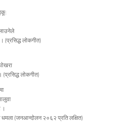
इकू:
लाउनेले
 । (प्रसिद्ध लोकगीत)
 पोखरा
 (प्रसिद्ध लोकगीत)
मा
ालुवा
ट ।
धमला (जनआन्दोलन २०६२ प्रति लक्षित)