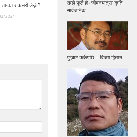
सम्झे फूलै होः जीवनयात्रा’ कृति
ो तान्का र कसरी लेख्ने ? – आविष्कार भारती
कसरी लेख्ने गद्य शैलीमा कव
सार्वजनिक
चापागाईं
02/2021
14/02/2021
युद्दबाट फर्केपछि – विजय हितान