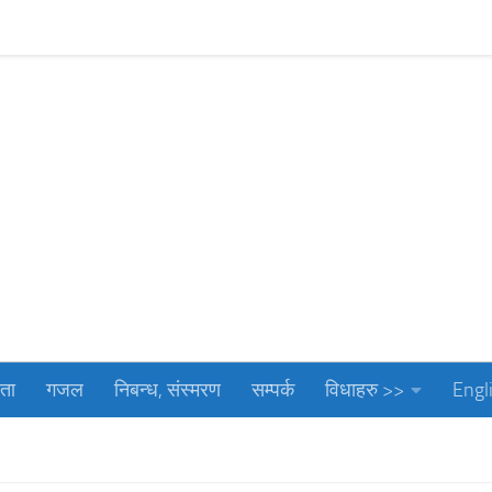
गजल
निबन्ध, संस्मरण
सम्पर्क
विधाहरु >>
Englis
ता
गजल
निबन्ध, संस्मरण
सम्पर्क
विधाहरु >>
Engl