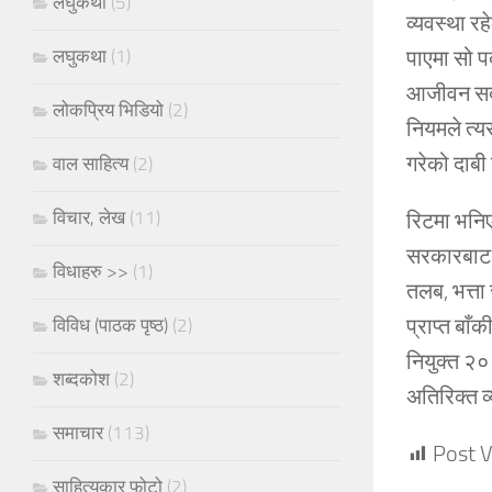
लघुकथा
(5)
व्यवस्था र
पाएमा सो प
लघुकथा
(1)
आजीवन सदस
लोकप्रिय भिडियो
(2)
नियमले त्य
गरेको दाब
वाल साहित्य
(2)
विचार, लेख
(11)
रिटमा भनिए
सरकारबाट 
विधाहरु >>
(1)
तलब, भत्ता
प्राप्त बा
विविध (पाठक पृष्ठ)
(2)
नियुक्त २
शब्दकोश
(2)
अतिरिक्त व्
समाचार
(113)
Post V
साहित्यकार फोटो
(2)