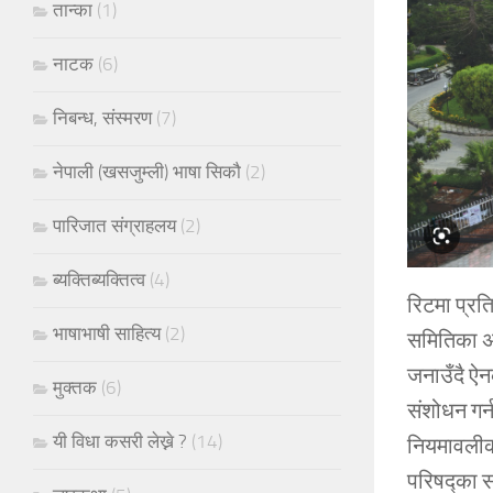
तान्का
(1)
नाटक
(6)
निबन्ध, संस्मरण
(7)
नेपाली (खसजुम्ली) भाषा सिकौ
(2)
पारिजात संग्राहलय
(2)
ब्यक्तिब्यक्तित्व
(4)
रिटमा प्रत
भाषाभाषी साहित्य
(2)
समितिका अध्
जनाउँदै ऐन
मुक्तक
(6)
संशोधन गर्
यी विधा कसरी लेख्ने ?
(14)
नियमावलीक
परिषद्का स