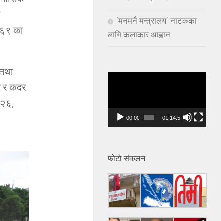
ञ
‘मनमनै मन्त्रालय’ नाटकका
२०६९ का
लागि कलाकार आह्वान
न तथा
Video
ान र कदर
Player
 २६,
00:00
01:14:53
फोटो संकलन