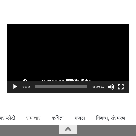
Video
Player
00:00
01:09:42
कार फोटो
समाचार
कविता
गजल
निबन्ध, संस्मरण