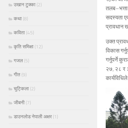
उखान टुक्का
(2)
तलब–भत्ता 
सदस्यता एव
कथा
(8)
प्रावधान ख
कविता
(45)
उक्त प्रावध
कृति समिक्षा
(12)
विकास गर्नु
गर्नुपर्ने
गजल
(5)
२७, २८ र 
गीत
(9)
कार्यविधिल
चुट्किला
(2)
जीबनी
(7)
डाउनलोड नेपाली अक्षर
(1)