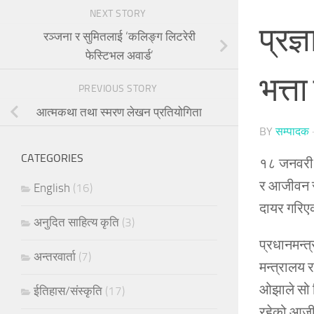
NEXT STORY
प्रज
रञ्जना र सुमितलाई ‘कलिङ्ग लिटरेरी
फेस्टिभल अवार्ड’
भत्ता
PREVIOUS STORY
आत्मकथा तथा स्मरण लेखन प्रतियोगिता
BY
सम्पादक
CATEGORIES
१८ जनवरी २
र आजीवन सद
English
(16)
दायर गरिए
अनुदित साहित्य कृति
(3)
प्रधानमन्त
अन्तरवार्ता
(7)
मन्त्रालय र
ओझाले सो र
ईतिहास/संस्कृति
(17)
रहेको आजी