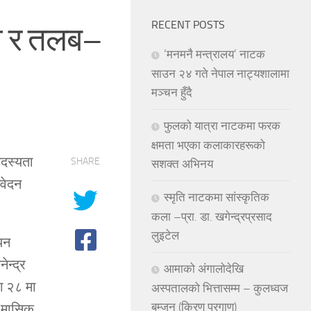
RECENT POSTS
ता र तलब–
‘मनमनै मन्त्रालय’ नाटक
साउन २४ गते नेपाल नाट्यशालामा
मञ्चन हुँदै
फुलको यात्रा नाटकमा फरक
क्षमता भएका कलाकारहरूको
सदस्यता
SHARE
सशक्त अभिनय
िवेदन
स्मृति नाटकमा सांस्कृतिक
कला –प्रा. डा. खगेन्द्रप्रसाद
लुइटेल
डयन
ेन्द्र
आमाको अंगालोदेखि
फा २८ मा
अस्पतालको भित्तासम्म – कुलध्वज
बम्जन (किरण प्रगाण)
ई मासिक