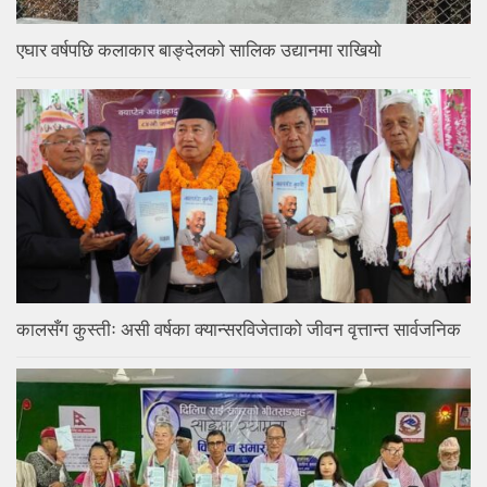
एघार वर्षपछि कलाकार बाङ्देलको सालिक उद्यानमा राखियो
कालसँग कुस्तीः असी वर्षका क्यान्सरविजेताको जीवन वृत्तान्त सार्वजनिक