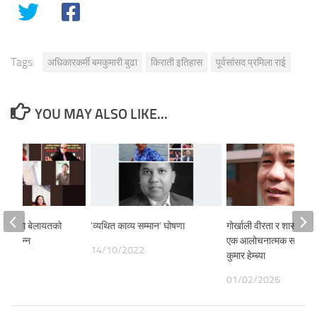
Tags:
अधिकारकर्मी बमकुमारी बुढा
किराती इतिहास
पूर्वसांसद प्रमिला राई
YOU MAY ALSO LIKE...
चिम शाखा बेलायतको
‘व्यथित काव्य सम्मान’ घोषणा
गोर्खाली वीरता र शासकीय 
टि सम्पन्न
एक आलोचनात्मक समीक्षा –
14/10/2022
कुमार हेम्ब्या
24
01/02/2026