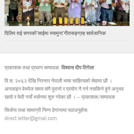
दिलिप राई सगरको`साईमा स्यामुना`गीतसङ्ग्रह सार्वजानिक
प्रकाशक तथा प्रधान सम्पादक:
विश्वास दीप तिगेला
वि.स. २०६२ देखि निरन्तर नेपाली भाषा साहित्यको सेवामा छौ ।
अनलाइन वेभपेज समय संगै पुरानो र प्रयोग नै गर्न नसकिने हुने अनुभव
रहयो र फेरी नयाँ भर्सनमा शुरु गरेका छौ । – प्रकाशक/सम्पादक
सिर्जना तथा सामाग्री निम्न ठेगानामा पठाउनुहोस:
direct.letter@gmail.com