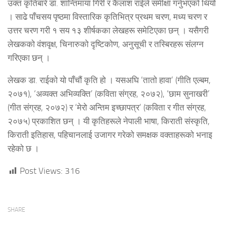
उक्त कृतिबारे डा. शान्तिमाया गिरी र कैलाश राईले समीक्षा गर्नुभएको थियो
। साढे पाँचसय पृष्ठमा विस्तारिक कृतिभित्र प्रथम चरण, मध्य चरण र
उत्तर चरण गरी १ सय १३ शीर्षकका लेखहरू समेटिएका छन् । यसैगरी
लेखकको वंशवृक्ष, चिनारुको दृष्टिकोण, अनुसूची र तस्बिरहरू संलग्न
गरिएका छन् ।
लेखक डा. राईको यो पाँचौं कृति हो । यसअघि ‘तातो हावा’ (गीति एल्बम,
२०७१), ‘अव्यक्त अभिव्यक्ति’ (कविता संग्रह, २०७२), ‘छाम सुनाखरी’
(गीत संग्रह, २०७२) र ‘मेरो अन्तिम इच्छापत्र’ (कविता र गीत संग्रह,
२०७५) प्रकाशित छन् । यी कृतिहरूले नेपाली भाषा, किराती संस्कृति,
किराती इतिहास, पहिचानलाई उजागर गरेको समक्षक वक्ताहरूको भनाइ
रहेको छ ।
Post Views:
316
SHARE