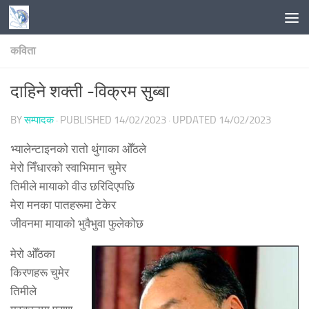
Skip to content
कविता
दाहिने शक्ती -विक्रम सुब्बा
BY
सम्पादक
· PUBLISHED
14/02/2023
· UPDATED
14/02/2023
भ्यालेन्टाइनको रातो थुंगाका ओँठले
मेरो निँधारको स्वाभिमान चुमेर
तिमीले मायाको वीउ छरिदिएपछि
मेरा मनका पातहरूमा टेकेर
जीवनमा मायाको भुवैभुवा फुलेकोछ
मेरो ओँठका
किरणहरू चुमेर
तिमीले