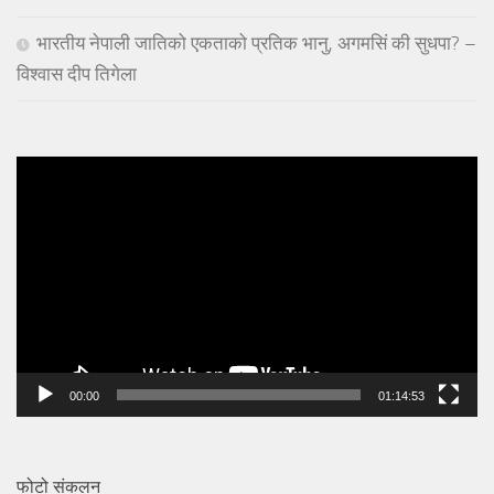
भारतीय नेपाली जातिको एकताको प्रतिक भानु, अगमसिं की सुधपा? –
विश्वास दीप तिगेला
Video
Player
00:00
01:14:53
फोटो संकलन