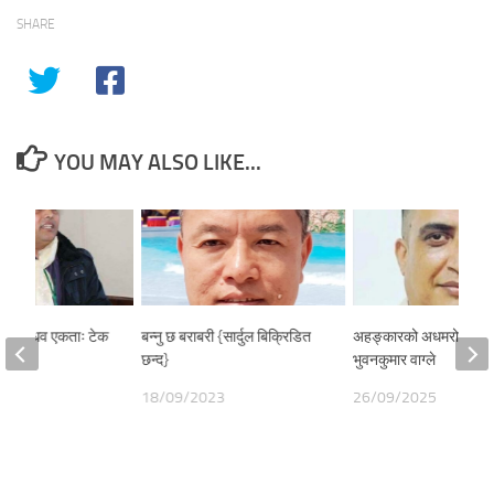
SHARE
YOU MAY ALSO LIKE...
ण्ड- माधव एकताः टेक
बन्नु छ बराबरी {सार्दुल बिक्रिडित
अहङ्कारको अधमरो लाश 
छन्द}
भुवनकुमार वाग्ले
25
18/09/2023
26/09/2025