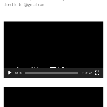
direct.letter@gmail.com
Video
Player
00:00
01:09:42
Video
Player