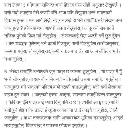
शब्द लेख्दा ३ महिनामा सकिन्छ भन्ने हिसाब गरेर सोही अनुसार लेख्नुपर्छ ।
यसो गर्दा तपाईंमा मैले जसरी पनि आज यति लेख्नुपर्छ भन्ने भावनाको
विकास हुन्छ । मन लागे लेख्ने, नत्र नलख्ने हो भने तपाईँ कसरी लेखन बन्न
सक्नुहुन्छ ? हरेक शब्दमा आफ्नो सपना देख्नुहोस् र आफू त्यो सपनाको
नजिक पुगेको फिल गर्दै लेख्नुहोस् । लेखकलाई लेख्न अल्छी गर्ने छुट हुँदैन
। बरु शब्दहरु फुरेनन् भने कफी पिउनुस्, पानी पिउनुहोस् (रुचीअनुसार),
कल्पना गर्नुस्, सोच्नुहोस् तर, कपी र कलम छाडेर ह्या आज लेख्दिन भनेर
नभाग्नुहोस् ।
७. लेख्दा तपाईँले उभ्याएको जुन पात्र छ त्यसमा डुब्नुहोस् । यो पात्र मै हुँ
भन्ने सोच्नुहोस् वा आफ्नो नजिकको ब्यक्तिलाई उसमा समाहित गर्नुहोस् ।
सक्नुहुन्छ भने पात्रको पहिल्यै बायोग्राफी बनाउनुहोस्, यसो गर्दा लेखनमा
सहज हुन सक्छ । पात्रको इच्छा, चाहना, सपनामा तपाईँ खेल्न सक्नुहुन्छ
। फेरि तपाईँले पात्रलाई न्याय दिनु पनि त छ । त्यसैले आफू पात्रमाथि
हाबी हुने होइन कि उसलाई खुला आकासमा छाडेर पढ्दै जानुहोस्, लेख्दै
जानुहोस् । कथा तन्काउनकै लागि अनावश्यक भूमिका नबाध्नुहोस्, आदर्श
नछाट्नुहोस्, विषयवस्तु र पात्रमा फोकस हुनुहोस् ।