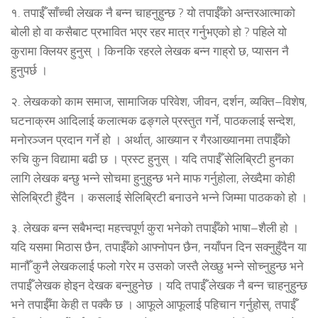
१. तपाईँ साँच्ची लेखक नै बन्न चाहनुहुन्छ ? यो तपाईँको अन्तरआत्माको
बोली हो वा कसैबाट प्रभावित भएर रहर मात्र गर्नुभएको हो ? पहिले यो
कुरामा क्लियर हुनुस् । किनकि रहरले लेखक बन्न गाह्रो छ, प्यासन नै
हुनुपर्छ ।
२. लेखकको काम समाज, सामाजिक परिवेश, जीवन, दर्शन, व्यक्ति–विशेष,
घटनाक्रम आदिलाई कलात्मक ढङ्गले प्रस्तुत गर्ने, पाठकलाई सन्देश,
मनोरञ्जन प्रदान गर्ने हो । अर्थात्, आख्यान र गैरआख्यानमा तपाईँको
रुचि कुन विद्यामा बढी छ । प्रस्ट हुनुस् । यदि तपाईँ सेलिब्रिटी हुनका
लागि लेखक बन्छु भन्ने सोचमा हुनुहुन्छ भने माफ गर्नुहोला, लेख्दैमा कोही
सेलिब्रिटी हुँदैन । कसलाई सेलिब्रिटी बनाउने भन्ने जिम्मा पाठकको हो ।
३. लेखक बन्न सबैभन्दा महत्त्वपूर्ण कुरा भनेको तपाईँको भाषा–शैली हो ।
यदि यसमा मिठास छैन, तपाईँको आफ्नोपन छैन, नयाँपन दिन सक्नुहुँदैन या
मानौँ कुनै लेखकलाई फलो गरेर म उसको जस्तै लेख्छु भन्ने सोच्नुहुन्छ भने
तपाईँ लेखक होइन देखक बन्नुहुनेछ । यदि तपाईँ लेखक नै बन्न चाहनुहुन्छ
भने तपाईँमा केही त पक्कै छ । आफूले आफूलाई पहिचान गर्नुहोस्, तपाईँ