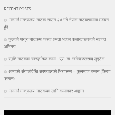
RECENT POSTS
‘मनमनै मन्त्रालय’ नाटक साउन २४ गते नेपाल नाट्यशालामा मञ्चन
हुँदै
फुलको यात्रा नाटकमा फरक क्षमता भएका कलाकारहरूको सशक्त
अभिनय
स्मृति नाटकमा सांस्कृतिक कला –प्रा. डा. खगेन्द्रप्रसाद लुइटेल
आमाको अंगालोदेखि अस्पतालको भित्तासम्म – कुलध्वज बम्जन (किरण
प्रगाण)
‘मनमनै मन्त्रालय’ नाटकका लागि कलाकार आह्वान
Video