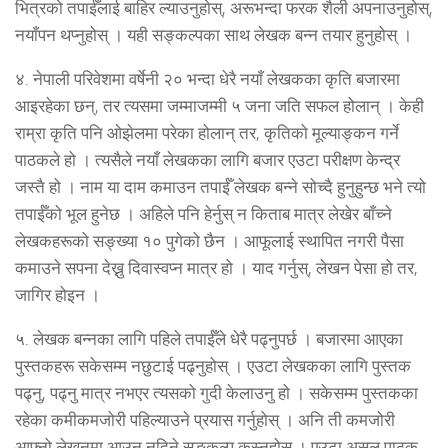
भित्रको तपाईँलाई बाहिर ल्याउनुहोस्, अरूभन्दा फरक शैली अपनाउनुहोस्,
नयाँपन थप्नुहोस् । यही सङ्कल्पका साथ लेखक बन्न तयार हुनुहोस् ।
४. नेपाली परिवेशमा वर्षेनी २० भन्दा धेरै नयाँ लेखकका कृति बजारमा
आइरहेका छन्, तर त्यसमा जम्माजम्मी ५ जना जति सफल होलान् । केही
राम्रा कृति पनि ओझेलमा परेका होलान् तर, कृतिको मूल्याङ्कन गर्ने
पाठकले हो । त्यसैले नयाँ लेखकका लागि बजार एउटा परीक्षण केन्द्र
जस्तै हो । नाम या दाम कमाउन तपाईँ लेखक बन्ने सोच्दै हुनुहुन्छ भने त्यो
तपाईँको भूल हुनेछ । अहिले पनि हेर्नुस् न किताब मात्र लेखेर बाँच्ने
लेखकहरूको सङ्ख्या १० पुगेको छैन । आफूलाई स्थापित नगरी पैसा
कमाउने सपना देख्नु दिवास्वप्न मात्र हो । याद गर्नुस्, लेखन पेसा हो तर,
जागिर होइन ।
५. लेखक बन्नका लागि पहिले तपाईँले धेरै पढ्नुपर्छ । बजारमा आएका
पुस्तकहरू सकेसम्म नछुटाई पढ्नुहोस् । एउटा लेखकका लागि पुस्तक
पढ्नु, पढ्नु मात्र नभएर त्यसको गुदी केलाउनु हो । सकेसम्म पुस्तकका
रहेका कमीकमजोरी पहिल्याउने प्रयास गर्नुहोस् । अनि ती कमजोरी
आफ्नो लेखनमा आउन नदिने सङ्कल्प कस्नुहोस् । एउटा असल पाठक,