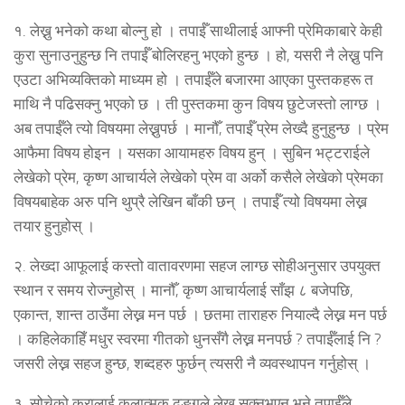
१. लेख्नु भनेको कथा बोल्नु हो । तपाईँ साथीलाई आफ्नी प्रेमिकाबारे केही
कुरा सुनाउनुहुन्छ नि तपाईँ बोलिरहनु भएको हुन्छ । हो, यसरी नै लेख्नु पनि
एउटा अभिव्यक्तिको माध्यम हो । तपाईँले बजारमा आएका पुस्तकहरू त
माथि नै पढिसक्नु भएको छ । ती पुस्तकमा कुन विषय छुटेजस्तो लाग्छ ।
अब तपाईँले त्यो विषयमा लेख्नुपर्छ । मानौँ, तपाईँ प्रेम लेख्दै हुनुहुन्छ । प्रेम
आफैमा विषय होइन । यसका आयामहरु विषय हुन् । सुबिन भट्टराईले
लेखेको प्रेम, कृष्ण आचार्यले लेखेको प्रेम वा अर्को कसैले लेखेको प्रेमका
विषयबाहेक अरु पनि थुप्रै लेखिन बाँकी छन् । तपाईँ त्यो विषयमा लेख्न
तयार हुनुहोस् ।
२. लेख्दा आफूलाई कस्तो वातावरणमा सहज लाग्छ सोहीअनुसार उपयुक्त
स्थान र समय रोज्नुहोस् । मानौँ, कृष्ण आचार्यलाई साँझ ८ बजेपछि,
एकान्त, शान्त ठाउँमा लेख्न मन पर्छ । छतमा ताराहरु नियाल्दै लेख्न मन पर्छ
। कहिलेकाहिँ मधुर स्वरमा गीतको धुनसँगै लेख्न मनपर्छ ? तपाईँलाई नि ?
जसरी लेख्न सहज हुन्छ, शब्दहरु फुर्छन् त्यसरी नै व्यवस्थापन गर्नुहोस् ।
३. सोचेको कुरालाई कलात्मक ढङ्गले लेख्न सक्नुभएन भने तपाईँले