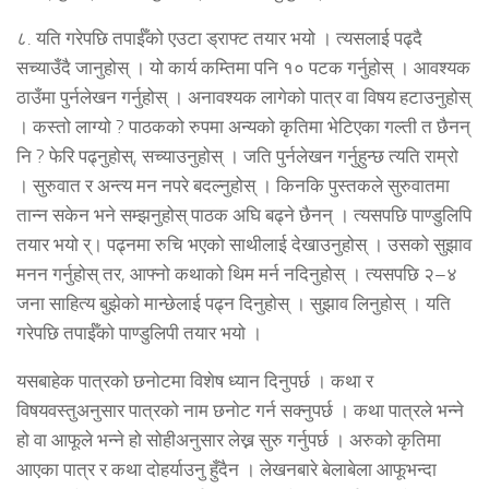
८. यति गरेपछि तपाईँको एउटा ड्राफ्ट तयार भयो । त्यसलाई पढ्दै
सच्याउँदै जानुहोस् । यो कार्य कम्तिमा पनि १० पटक गर्नुहोस् । आवश्यक
ठाउँमा पुर्नलेखन गर्नुहोस् । अनावश्यक लागेको पात्र वा विषय हटाउनुहोस्
। कस्तो लाग्यो ? पाठकको रुपमा अन्यको कृतिमा भेटिएका गल्ती त छैनन्
नि ? फेरि पढ्नुहोस्, सच्याउनुहोस् । जति पुर्नलेखन गर्नुहुन्छ त्यति राम्रो
। सुरुवात र अन्त्य मन नपरे बदल्नुहोस् । किनकि पुस्तकले सुरुवातमा
तान्न सकेन भने सम्झनुहोस् पाठक अघि बढ्ने छैनन् । त्यसपछि पाण्डुलिपि
तयार भयो र्। पढ्नमा रुचि भएको साथीलाई देखाउनुहोस् । उसको सुझाव
मनन गर्नुहोस् तर, आफ्नो कथाको थिम मर्न नदिनुहोस् । त्यसपछि २–४
जना साहित्य बुझेको मान्छेलाई पढ्न दिनुहोस् । सुझाव लिनुहोस् । यति
गरेपछि तपाईँको पाण्डुलिपी तयार भयो ।
यसबाहेक पात्रको छनोटमा विशेष ध्यान दिनुपर्छ । कथा र
विषयवस्तुअनुसार पात्रको नाम छनोट गर्न सक्नुपर्छ । कथा पात्रले भन्ने
हो वा आफूले भन्ने हो सोहीअनुसार लेख्न सुरु गर्नुपर्छ । अरुको कृतिमा
आएका पात्र र कथा दोहर्याउनु हुँदैन । लेखनबारे बेलाबेला आफूभन्दा