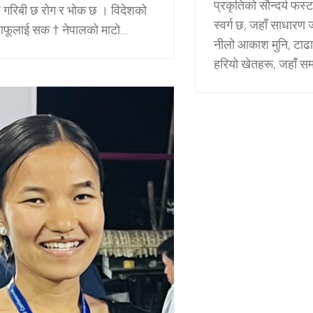
प्रकृतिको सौन्दर्य फस्
गरिबी छ रोग र भोक छ । विदेशको
स्वर्ग छ, जहाँ साधारण
आफूलाई सक † नेपालको माटो...
नीलो आकाश मुनि, टाढ
हरियो खेतहरू, जहाँ सम