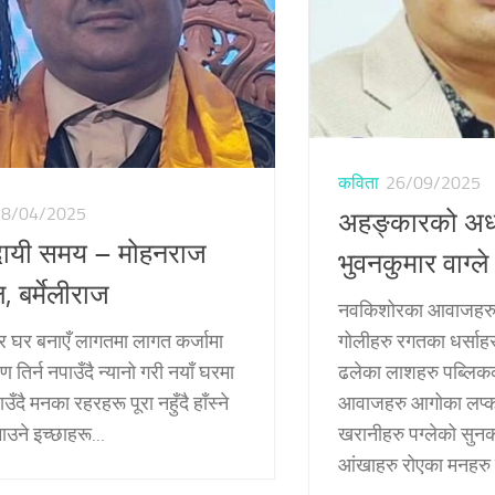
कविता
26/09/2025
18/04/2025
अहङ्कारको अध
दायी समय – मोहनराज
भुवनकुमार वाग्ले
 बर्मेलीराज
नवकिशोरका आवाजहरु
ेर घर बनाएँ लागतमा लागत कर्जामा
गोलीहरु रगतका धर्साह
 तिर्न नपाउँदै न्यानो गरी नयाँ घरमा
ढलेका लाशहरु पब्लि
उँदै मनका रहरहरू पूरा नहुँदै हाँस्ने
आवाजहरु आगोका लप्क
माउने इच्छाहरू...
खरानीहरु पग्लेको सुन
आंखाहरु रोएका मनहरु 