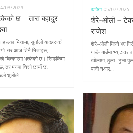
04/03/2025
कविता
05/07/2024
्केको छ – तारा बहादुर
शेरे-ओली – टेक
ङवा
राजेश
नाहरूका भित्तामा, सुनौलो यादहरूको
शेरे-ओली मिल्ने भए गिर
ियो, तर आज तिनै भित्ताहरू,
गाउँ- गाउँमा भ्यू टावर 
को चित्कारमा भत्केको छ। खिडकिमा
खोलामा, ठुला- ठुला पुल
्छ, तर मनमा चिसो छायाँ छ,
पानी नआए...
ूको धूलोले...