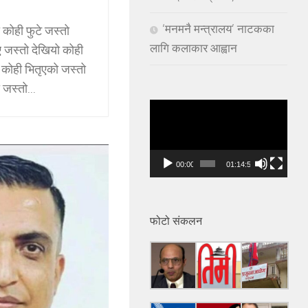
‘मनमनै मन्त्रालय’ नाटकका
 कोही फुटे जस्तो
लागि कलाकार आह्वान
 जस्तो देखियो कोही
 कोही भितृएको जस्तो
 जस्तो...
Video
Player
00:00
01:14:53
फोटो संकलन