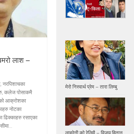
मरो लाश –
, नरपिशाचका
मेरो निस्वार्थ प्रेम – तारा लिम्बु
रु, कलेज पोसाकमै
कको आक्रोशका
ाहरु नोटका
का ढिक्काहरु रसाएका
सीमा...
लाहुरेनी को रेलिमै – विजय हितान