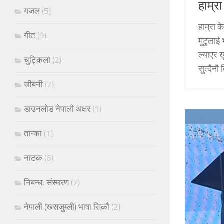
हाम्र
गजल
(5)
हाम्रा 
गीत
(9)
मुटुलाई 
ल्याएर 
चुट्किला
(2)
सुत्दैनौ
जीबनी
(7)
डाउनलोड नेपाली अक्षर
(1)
तान्का
(1)
नाटक
(6)
निबन्ध, संस्मरण
(7)
नेपाली (खसजुम्ली) भाषा सिकौ
(2)