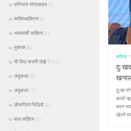
पारिजात संग्राहलय
(2)
ब्यक्तिब्यक्तित्व
(4)
भाषाभाषी साहित्य
(2)
मुक्तक
(6)
कविता
यी विधा कसरी लेख्ने ?
(14)
दुःख
लघुकथा
(5)
खनाल,
दुःख गर
लघुकथा
(1)
कर्जा ऋण
लोकप्रिय भिडियो
(2)
बस्न नपा
खेल्ने र
वाल साहित्य
(2)