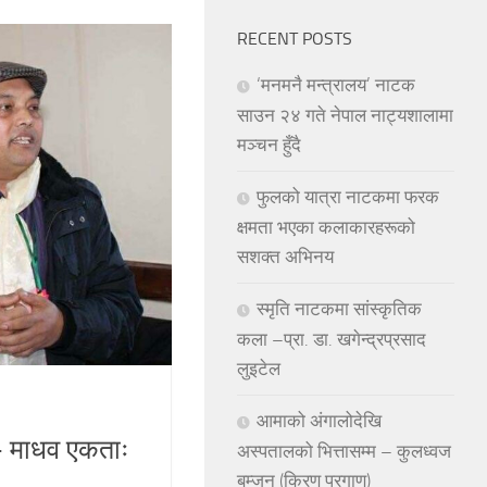
RECENT POSTS
‘मनमनै मन्त्रालय’ नाटक
साउन २४ गते नेपाल नाट्यशालामा
मञ्चन हुँदै
फुलको यात्रा नाटकमा फरक
क्षमता भएका कलाकारहरूको
सशक्त अभिनय
स्मृति नाटकमा सांस्कृतिक
कला –प्रा. डा. खगेन्द्रप्रसाद
लुइटेल
आमाको अंगालोदेखि
- माधव एकताः
अस्पतालको भित्तासम्म – कुलध्वज
बम्जन (किरण प्रगाण)