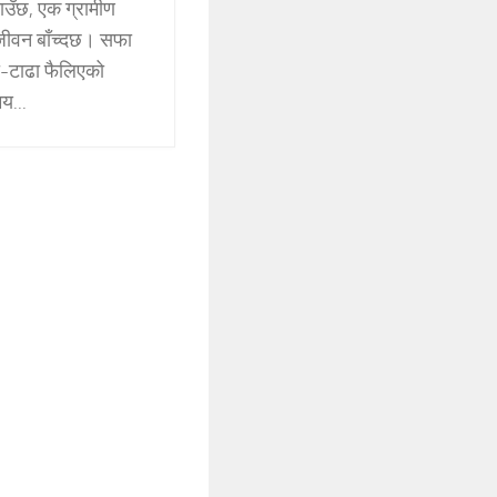
टाउँछ, एक ग्रामीण
 जीवन बाँच्दछ। सफा
ा-टाढा फैलिएको
य...